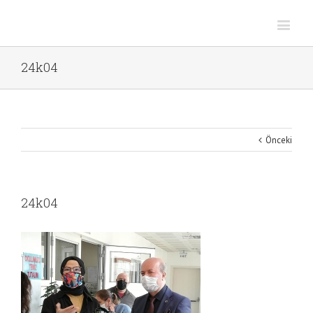
24k04
Önceki
24k04