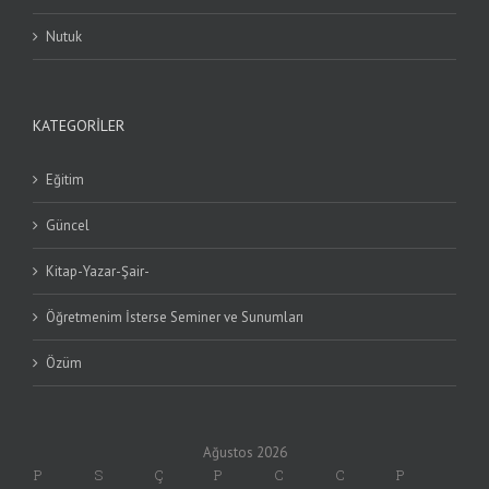
Nutuk
KATEGORILER
Eğitim
Güncel
Kitap-Yazar-Şair-
Öğretmenim İsterse Seminer ve Sunumları
Özüm
Ağustos 2026
P
S
Ç
P
C
C
P