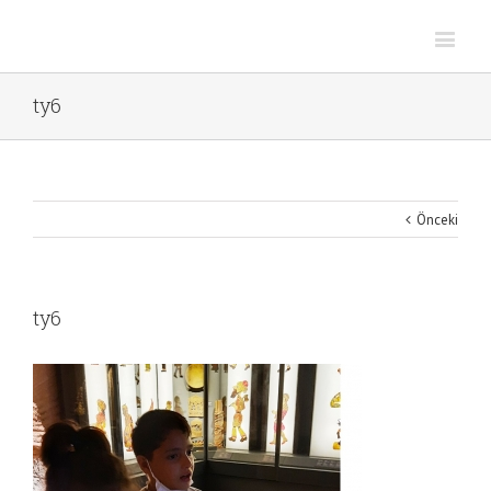
ty6
Önceki
ty6