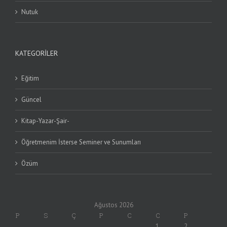
Nutuk
KATEGORILER
Eğitim
Güncel
Kitap-Yazar-Şair-
Öğretmenim İsterse Seminer ve Sunumları
Özüm
Ağustos 2026
P
S
Ç
P
C
C
P
1
2