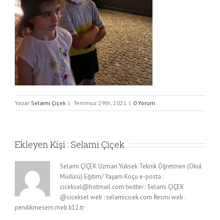
Yazar
Selami Çiçek
|
Temmuz 29th, 2021
|
0 Yorum
Ekleyen Kişi :
Selami Çiçek
Selami ÇİÇEK Uzman Yüksek Teknik Öğretmen (Okul
Müdürü) Eğitim/ Yaşam Koçu e-posta :
ciceksel@hotmail.com twitter : Selami ÇİÇEK
@ciceksel web : selamicicek.com Resmi web :
pendikmesem.meb.k12.tr