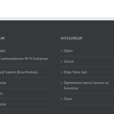
LAR
KATEGORILER
ayfa
Eğitim
Cumhuriyetimizin 99. Yıl Kutlaması
Güncel
raf Galerisi (Biraz Nostalji)
Kitap-Yazar-Şair-
ımda
Öğretmenim İsterse Seminer ve
Sunumları
im
Özüm
eler