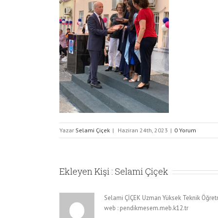
Yazar
Selami Çiçek
|
Haziran 24th, 2023
|
0 Yorum
Ekleyen Kişi :
Selami Çiçek
Selami ÇİÇEK Uzman Yüksek Teknik Öğretm
web : pendikmesem.meb.k12.tr