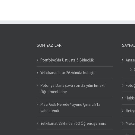
SON YAZILAR
SAYFA
Portfolyo’da Üst üste 3.Birincilik
Anas
Yelkikanat’lılar 26.yılında buluştu
Polonya Dans şovu son 25 yılın Emekli
Fotoğ
Öğretmenlerine
Hakk
Mavi Gök Nerede? oyunu Çınarcık’ta
sahnelendi
İletiş
Yelkikanat Vakfından 30 Öğrenciye Burs
Makal