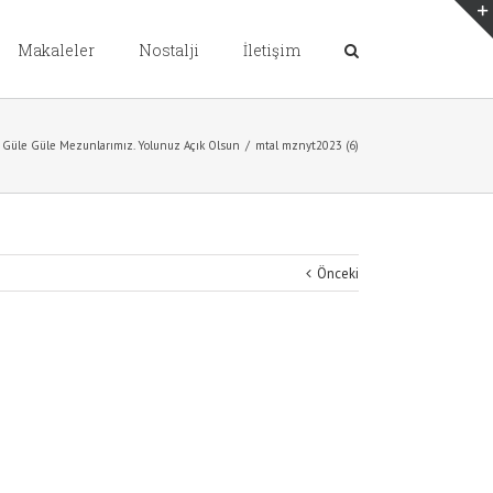
Makaleler
Nostalji
İletişim
Güle Güle Mezunlarımız. Yolunuz Açık Olsun
/
mtal mznyt2023 (6)
Önceki