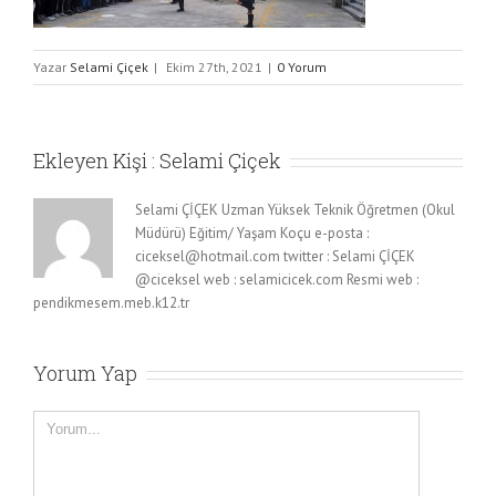
Yazar
Selami Çiçek
|
Ekim 27th, 2021
|
0 Yorum
Ekleyen Kişi :
Selami Çiçek
Selami ÇİÇEK Uzman Yüksek Teknik Öğretmen (Okul
Müdürü) Eğitim/ Yaşam Koçu e-posta :
ciceksel@hotmail.com twitter : Selami ÇİÇEK
@ciceksel web : selamicicek.com Resmi web :
pendikmesem.meb.k12.tr
Yorum Yap
Yorum