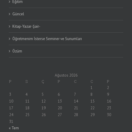
Eğitim
Güncel
Kitap-Yazar-Şair-
Öğretmenim İsterse Seminer ve Sunumları
Özüm
Ağustos 2026
P
S
Ç
P
C
C
P
1
2
3
4
5
6
7
8
9
10
11
12
13
14
15
16
17
18
19
20
21
22
23
24
25
26
27
28
29
30
31
« Tem