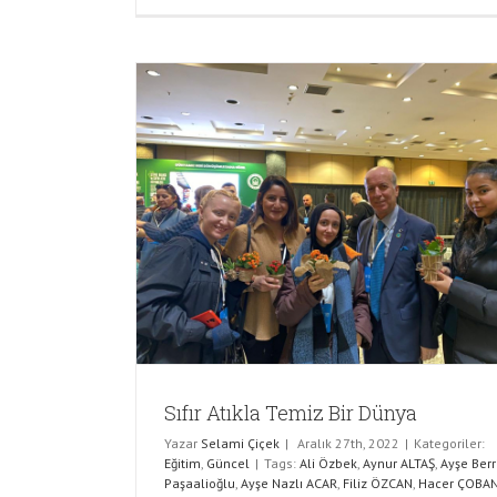
 Dünya
Sıfır Atıkla Temiz Bir Dünya
Yazar
Selami Çiçek
|
Aralık 27th, 2022
|
Kategoriler:
Eğitim
,
Güncel
|
Tags:
Ali Özbek
,
Aynur ALTAŞ
,
Ayşe Berr
Paşaalioğlu
,
Ayşe Nazlı ACAR
,
Filiz ÖZCAN
,
Hacer ÇOBA