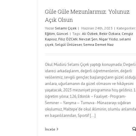
Güle Güle Mezunlarımız. Yolunuz
Açık Olsun
Yazar
Selami Çiçek
|
Haziran 24th, 2023
|
Kategoriler:
Eğitim
,
Güncel
|
Tags:
Ali Özbek
,
Bekir Özkara
,
Cengiz
Kapısız
,
Filiz ÖZCAN
,
Nevzat Şen
,
Nigar Yıldız
,
selami
çiçek
,
Selgül Ünlüeser
,
Semra Demet Naz
Okul Müdürü Selami Çiçek yaptığı konuşmada; Değerli
idareci arkadaşlarım, değerli öğretmenlerim, değerli
velilerimiz, sevgili gençler, başlangıçların güzel olduğ
anılara, uğurlamanın da güzel olmasını ve hikâyesini
yaşatacak, 2023 mezuniyet programına hoş geldiniz. 1
öğretim yılına; 126, Etkinlik – Faaliyet - Program-
Seminer – Yarışma – Turnuva - Münazarayı sığdıran
okulumuz, Maltepe’de okul ikliminin, olumlu anlamd
en başarılılarından, Sportif [...]
İncele