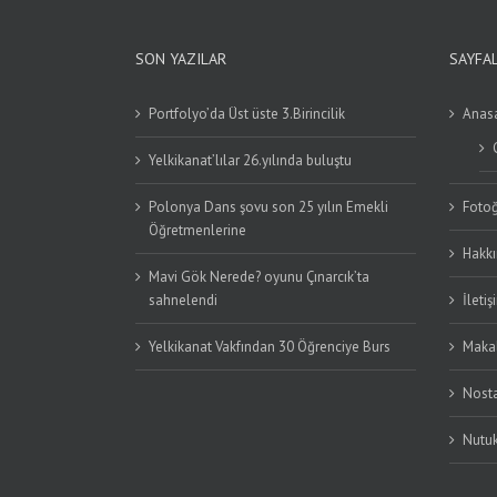
SON YAZILAR
SAYFA
Portfolyo’da Üst üste 3.Birincilik
Anas
Yelkikanat’lılar 26.yılında buluştu
Polonya Dans şovu son 25 yılın Emekli
Fotoğ
Öğretmenlerine
Hakk
Mavi Gök Nerede? oyunu Çınarcık’ta
sahnelendi
İletiş
Yelkikanat Vakfından 30 Öğrenciye Burs
Makal
Nosta
Nutu