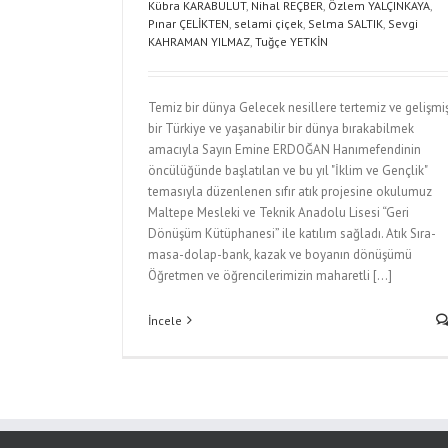
Kübra KARABULUT
,
Nihal REÇBER
,
Özlem YALÇINKAYA
,
Pınar ÇELİKTEN
,
selami çiçek
,
Selma SALTIK
,
Sevgi
KAHRAMAN YILMAZ
,
Tuğçe YETKİN
Temiz bir dünya Gelecek nesillere tertemiz ve gelişmi
bir Türkiye ve yaşanabilir bir dünya bırakabilmek
amacıyla Sayın Emine ERDOĞAN Hanımefendinin
öncülüğünde başlatılan ve bu yıl "İklim ve Gençlik"
temasıyla düzenlenen sıfır atık projesine okulumuz
Maltepe Mesleki ve Teknik Anadolu Lisesi “Geri
Dönüşüm Kütüphanesi” ile katılım sağladı. Atık Sıra-
masa-dolap-bank, kazak ve boyanın dönüşümü
Öğretmen ve öğrencilerimizin maharetli [...]
İncele