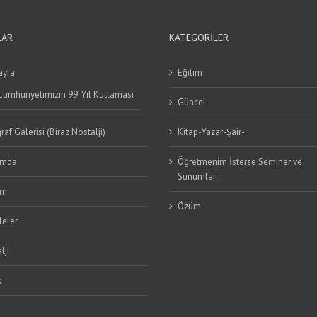
LAR
KATEGORILER
ayfa
Eğitim
Cumhuriyetimizin 99. Yıl Kutlaması
Güncel
raf Galerisi (Biraz Nostalji)
Kitap-Yazar-Şair-
ımda
Öğretmenim İsterse Seminer ve
Sunumları
im
Özüm
eler
lji
k