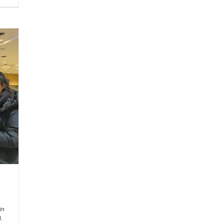
in
N
,