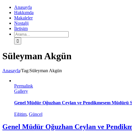
Toggle
Anasayfa
SlidingBar
Hakkımda
Area
Makaleler
Nostalji
İletişim
Süleyman Akgün
Anasayfa
/
Tag:
Süleyman Akgün
Permalink
Gallery
Genel Müdür Oğuzhan Ceylan ve Pendikmesem Müdürü Sel
Eğitim
,
Güncel
Genel Müdür Oğuzhan Ceylan ve Pendikme