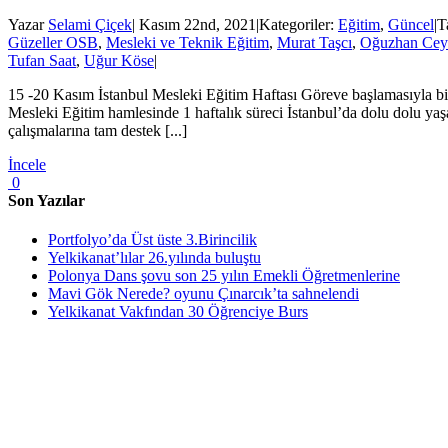
Yazar
Selami Çiçek
|
Kasım 22nd, 2021
|
Kategoriler:
Eğitim
,
Güncel
|
T
Güzeller OSB
,
Mesleki ve Teknik Eğitim
,
Murat Taşcı
,
Oğuzhan Cey
Tufan Saat
,
Uğur Köse
|
15 -20 Kasım İstanbul Mesleki Eğitim Haftası Göreve başlamasıyla bi
Mesleki Eğitim hamlesinde 1 haftalık süreci İstanbul’da dolu dolu yaş
çalışmalarına tam destek [...]
İncele
0
Son Yazılar
Portfolyo’da Üst üste 3.Birincilik
Yelkikanat’lılar 26.yılında buluştu
Polonya Dans şovu son 25 yılın Emekli Öğretmenlerine
Mavi Gök Nerede? oyunu Çınarcık’ta sahnelendi
Yelkikanat Vakfından 30 Öğrenciye Burs