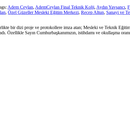
ags:
Adem Ceylan
,
AdemCeylan Final Teknik Kolji
,
Aydın Yavşancı
,
F
lan
,
Özel Güzeller Mesleki Eğitim Merkezi
,
Recep Altun
,
Sanayi ve Te
rlikte bir dizi proje ve protokollere imza atan; Mesleki ve Teknik Eğ
adı. Özellikle Sayın Cumhurbaşkanımızın, istihdamı ve okullaşma oranını