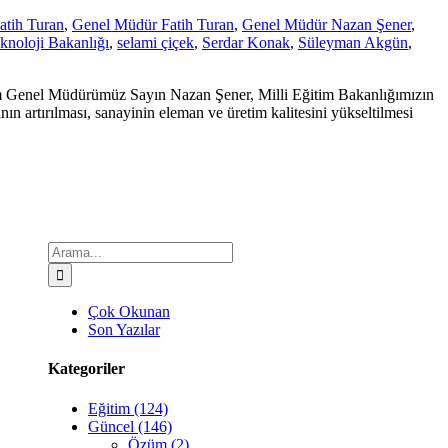
atih Turan
,
Genel Müdür Fatih Turan
,
Genel Müdür Nazan Şener
,
knoloji Bakanlığı
,
selami çiçek
,
Serdar Konak
,
Süleyman Akgün
,
itim Genel Müdürümüz Sayın Nazan Şener, Milli Eğitim Bakanlığımızın
n artırılması, sanayinin eleman ve üretim kalitesini yükseltilmesi
Çok Okunan
Son Yazılar
Kategoriler
Eğitim (124)
Güncel (146)
Özüm (2)