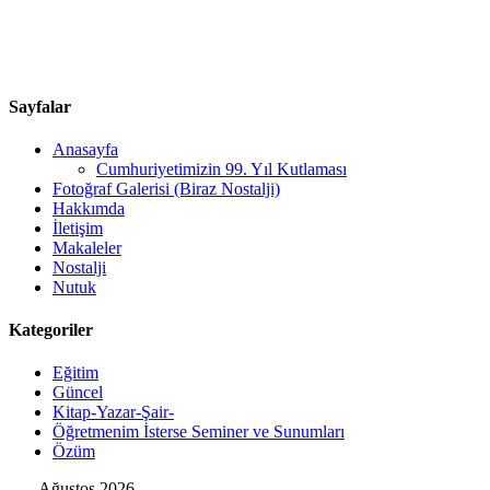
Sayfalar
Anasayfa
Cumhuriyetimizin 99. Yıl Kutlaması
Fotoğraf Galerisi (Biraz Nostalji)
Hakkımda
İletişim
Makaleler
Nostalji
Nutuk
Kategoriler
Eğitim
Güncel
Kitap-Yazar-Şair-
Öğretmenim İsterse Seminer ve Sunumları
Özüm
Ağustos 2026