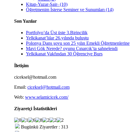
Kitap-Yazar-Şair- (10)
Öğretmenim İsterse Seminer ve Sunumları (14)
Son Yazılar
Portfolyo’da Üst üste 3.Birincilik
Yelkikanat’lılar 26.yılında buluştu
Polonya Dans şovu son 25 yılın Emekli Öğretmenlerine
Mavi Gök Nerede? oyunu Çınarcık’ta sahnelendi
Yelkikanat Vakfından 30 Öğrenciye Burs
İletişim
ciceksel@hotmail.com
Email:
ciceksel@hotmail.com
Web:
www.selamicicek.com/
Ziyaretçi İstatistikleri
Bugünkü Ziyaretler : 313