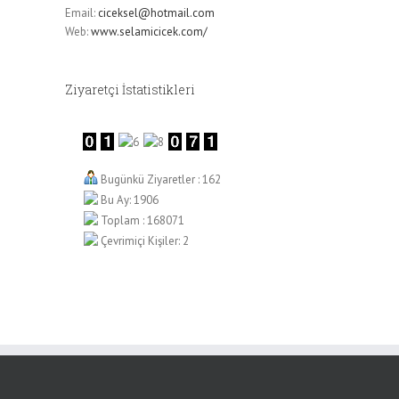
Email:
ciceksel@hotmail.com
Web:
www.selamicicek.com/
Ziyaretçi İstatistikleri
Bugünkü Ziyaretler : 162
Bu Ay: 1906
Toplam : 168071
Çevrimiçi Kişiler: 2