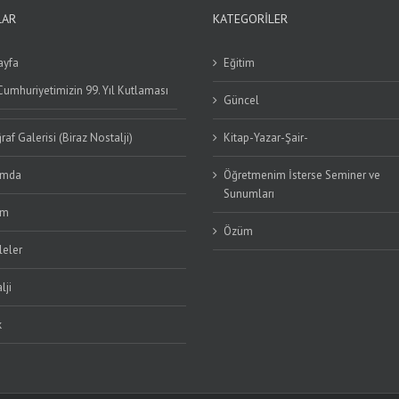
LAR
KATEGORILER
ayfa
Eğitim
Cumhuriyetimizin 99. Yıl Kutlaması
Güncel
raf Galerisi (Biraz Nostalji)
Kitap-Yazar-Şair-
ımda
Öğretmenim İsterse Seminer ve
Sunumları
im
Özüm
eler
lji
k