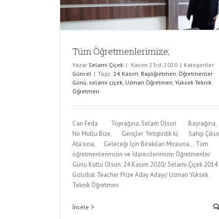
Tüm Öğretmenlerimize;
Yazar
Selami Çiçek
|
Kasım 23rd, 2020
|
Kategoriler:
Güncel
|
Tags:
24 Kasım
,
Başöğretmen
,
Öğretmenler
Günü
,
selami çiçek
,
Uzman Öğretmen
,
Yüksek Teknik
Öğretmen
Can Feda Toprağına, Selam Olsun Bayrağına,
Ne Mutlu Bize, Gençler Yetiştirdik ki; Sahip Çıksı
Ata'sına, Geleceği İçin Bırakılan Mirasına... Tüm
öğretmenlerimizin ve İdarecilerimizin Öğretmenler
Günü Kutlu Olsun. 24 Kasım 2020/ Selami Çiçek 2014
Golobal Teacher Prize Aday Adayı/ Uzman Yüksek
Teknik Öğretmen
İncele