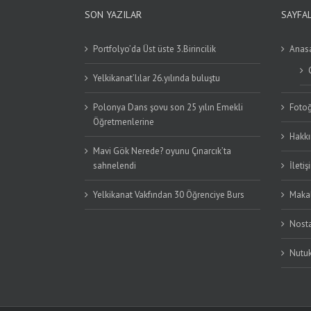
SON YAZILAR
SAYFA
Portfolyo’da Üst üste 3.Birincilik
Anas
Yelkikanat’lılar 26.yılında buluştu
Polonya Dans şovu son 25 yılın Emekli
Fotoğ
Öğretmenlerine
Hakk
Mavi Gök Nerede? oyunu Çınarcık’ta
sahnelendi
İletiş
Yelkikanat Vakfından 30 Öğrenciye Burs
Makal
Nosta
Nutu