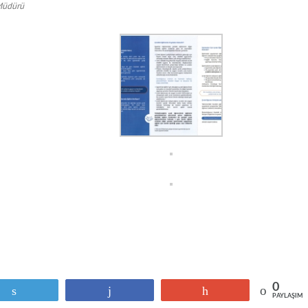
Müdürü
0
Tweetle
Paylaş
+1
PAYLAŞIML