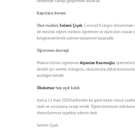
tarafından sanayi girişlerinde asılacak.
Kayıtlara devam
Okul müdürü
Selami Çiçek
,
Corona19 salgını döneminde mes
de mesleki eğitim merkezi öğretmen ve idarecileri olarak işl
belgelendirilmek üzerine taleplerini karşıladık.
Öğretmen desteği
Makina bölüm öğretmeni
Alpaslan Kasımoğlu
; işletmeler
destek için verimli olduğunu, okulumuzla irtibat konusund
asıldığını belirtti.
Okulumuz
hep açık kaldı
Ayrıca 12 mart 2020 tarihinden bu güne kadar mesai saatler
istek ve sorularına cevap verdik. Öğrencilerimizin istihd
idarecilerimize teşekkür ederim dedi.
Selami Çiçek