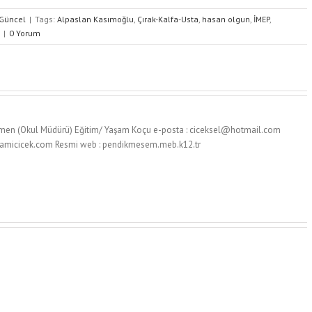
Güncel
|
Tags:
Alpaslan Kasımoğlu
,
Çırak-Kalfa-Usta
,
hasan olgun
,
İMEP
,
|
0 Yorum
men (Okul Müdürü) Eğitim/ Yaşam Koçu e-posta : ciceksel@hotmail.com
selamicicek.com Resmi web : pendikmesem.meb.k12.tr