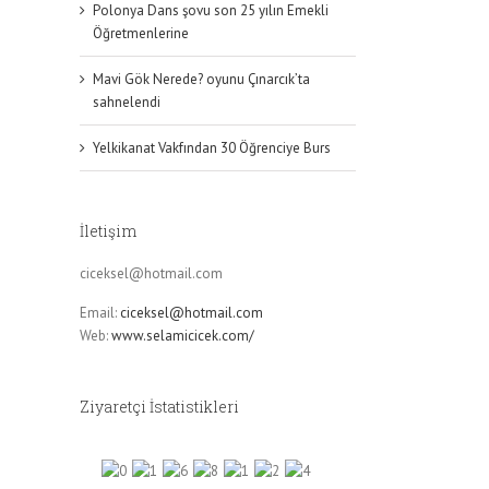
Polonya Dans şovu son 25 yılın Emekli
Öğretmenlerine
Mavi Gök Nerede? oyunu Çınarcık’ta
sahnelendi
Yelkikanat Vakfından 30 Öğrenciye Burs
İletişim
ciceksel@hotmail.com
Email:
ciceksel@hotmail.com
Web:
www.selamicicek.com/
Ziyaretçi İstatistikleri