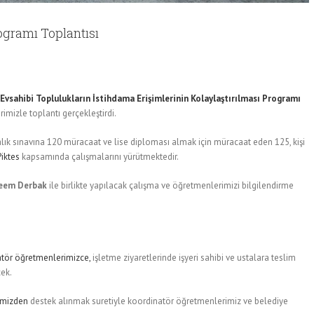
ogramı Toplantısı
e Evsahibi Toplulukların İstihdama Erişimlerinin Kolaylaştırılması Programı
mizle toplantı gerçekleştirdi.
talık sınavına 120 müracaat ve lise diploması almak için müracaat eden 125, kişi
Piktes
kapsamında çalışmalarını yürütmektedir.
eem Derbak
ile birlikte yapılacak çalışma ve öğretmenlerimizi bilgilendirme
tör öğretmenlerimizce,
işletme ziyaretlerinde işyeri sahibi ve ustalara teslim
cek.
emizden
destek alınmak suretiyle koordinatör öğretmenlerimiz ve belediye