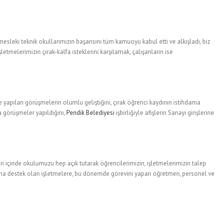
leki teknik okullarımızın başarısını tüm kamuoyu kabul etti ve alkışladı, biz
etmelerimizin çırak-kalfa isteklerini karşılamak, çalışanların ise
le yapılan görüşmelerin olumlu geliştiğini, çırak öğrenci kaydının istihdama
a görüşmeler yapıldığını,
Pendik Belediyesi
işbirliğiyle afişlerin Sanayi girişlerine
i içinde okulumuzu hep açık tutarak öğrencilerimizin, işletmelerimizin talep
amına destek olan işletmelere, bu dönemde görevini yapan öğretmen, personel ve