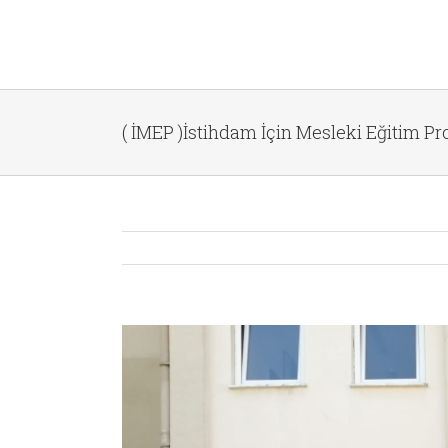
( İMEP )İstihdam İçin Mesleki Eğitim Pr
View
Larger
Image