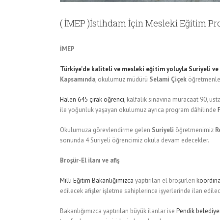
( İMEP )İstihdam İçin Mesleki Eğitim Pr
İMEP
Türkiye’de kaliteli ve mesleki eğitim yoluyla Suriyeli v
Kapsamında
, okulumuz müdürü
Selami Çiçek
öğretmenleri
Halen 645 çırak öğrenci
, kalfalık sınavına müracaat 90, us
ile yoğunluk yaşayan okulumuz ayrıca program dâhilinde
Okulumuza görevlendirme gelen
Suriyeli
öğretmenimiz
R
sonunda 4 Suriyeli öğrencimiz okula devam edecekler.
Broşür-El ilanı ve afiş
Milli Eğitim Bakanlığımızca
yaptırılan el broşürleri
koordina
edilecek afişler işletme sahiplerince işyerlerinde ilan edile
Bakanlığımızca yaptırılan büyük ilanlar ise
Pendik belediy