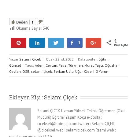
Beğen
1
Okunma Sayısı:
340
1
Pin
Paylaş
Tweetle
Paylaş
+1
1
PAYLAŞIMLAR
Yazar
Selami Çiçek
|
Ocak 22nd, 2022
|
Kategoriler:
Eğitim
,
Güncel
|
Tags:
Adem Ceylan
,
Fevzi Türkmen
,
Murat Taşcı
,
Oğuzhan
Ceylan
,
OSB
,
selami çiçek
,
Serkan Uslu
,
Uğur Köse
|
0 Yorum
Ekleyen Kişi :
Selami Çiçek
Selami ÇİÇEK Uzman Yüksek Teknik Öğretmen (Okul
Müdürü) Eğitim/ Yaşam Koçu e-posta :
ciceksel@hotmail.com twitter : Selami ÇİÇEK
@ciceksel web : selamicicek.com Resmi web :
pendikmesem.meb.k12.tr