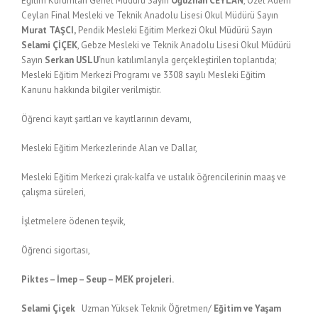
Eğitim Kurumları Genel Müdürü Sayın
Oğuzhan CEYLAN
, Özel Adem
Ceylan Final Mesleki ve Teknik Anadolu Lisesi Okul Müdürü Sayın
Murat TAŞCI,
Pendik Mesleki Eğitim Merkezi Okul Müdürü Sayın
Selami ÇİÇEK
, Gebze Mesleki ve Teknik Anadolu Lisesi Okul Müdürü
Sayın
Serkan USLU
‘nun katılımlarıyla gerçekleştirilen toplantıda;
Mesleki Eğitim Merkezi Programı ve 3308 sayılı Mesleki Eğitim
Kanunu hakkında bilgiler verilmiştir.
Öğrenci kayıt şartları ve kayıtlarının devamı,
Mesleki Eğitim Merkezlerinde Alan ve Dallar,
Mesleki Eğitim Merkezi çırak-kalfa ve ustalık öğrencilerinin maaş ve
çalışma süreleri,
İşletmelere ödenen teşvik,
Öğrenci sigortası,
Piktes – İmep – Seup – MEK projeleri.
Selami Çiçek
Uzman Yüksek Teknik Öğretmen/
Eğitim ve Yaşam