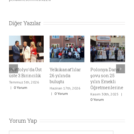
Diğer Yazılar
rtfolyo’da Üst
Yelkikanat’lılar
Polonya Dans
Mavi Gö
te 3.Birincilik
26.yılında
şovu son 25
Nerede?
buluştu
yılın Emekli
Çınarcık
mmuz 5th, 2026
Öğretmenlerine
sahnele
0 Yorum
Haziran 17th, 2026
|
0 Yorum
Kasım 30th, 2025
|
Kasım 2nd
0 Yorum
0 Yorum
Yorum Yap
Yorum