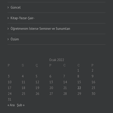
Güncel
Kitap-Yazar-Şair-
Öğretmenim İsterse Seminer ve Sunumları
Özüm
Ocak 2022
P
S
Ç
P
C
C
P
1
2
3
4
5
6
7
8
9
10
11
12
13
14
15
16
17
18
19
20
21
22
23
24
25
26
27
28
29
30
31
« Ara
Şub »