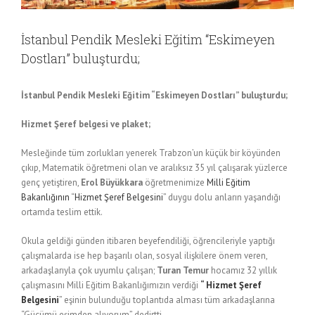
İstanbul Pendik Mesleki Eğitim “Eskimeyen
Dostları” buluşturdu;
İstanbul Pendik Mesleki Eğitim “Eskimeyen Dostları” buluşturdu;
Hizmet Şeref belgesi ve plaket;
Mesleğinde tüm zorlukları yenerek Trabzon’un küçük bir köyünden
çıkıp, Matematik öğretmeni olan ve aralıksız 35 yıl çalışarak yüzlerce
genç yetiştiren,
Erol Büyükkara
öğretmenimize
Milli Eğitim
Bakanlığının
“
Hizmet Şeref Belgesini
” duygu dolu anların yaşandığı
ortamda teslim ettik.
Okula geldiği günden itibaren beyefendiliği, öğrencileriyle yaptığı
çalışmalarda ise hep başarılı olan, sosyal ilişkilere önem veren,
arkadaşlarıyla çok uyumlu çalışan;
Turan Temur
hocamız 32 yıllık
çalışmasını Milli Eğitim Bakanlığımızın verdiği
“ Hizmet Şeref
Belgesini
” eşinin bulunduğu toplantıda alması tüm arkadaşlarına
“Gücümü eşimden alıyorum” dedirtti.