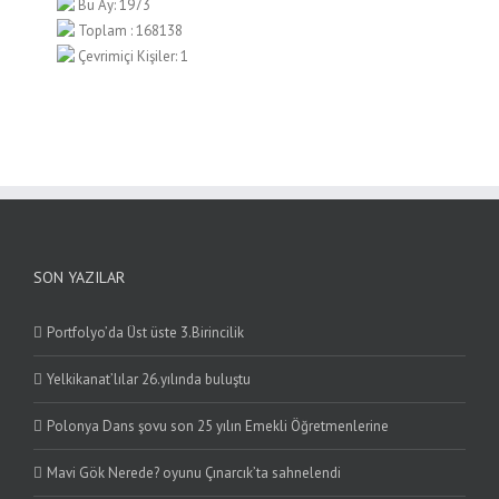
Bu Ay: 1973
Toplam : 168138
Çevrimiçi Kişiler: 1
SON YAZILAR
Portfolyo’da Üst üste 3.Birincilik
Yelkikanat’lılar 26.yılında buluştu
Polonya Dans şovu son 25 yılın Emekli Öğretmenlerine
Mavi Gök Nerede? oyunu Çınarcık’ta sahnelendi