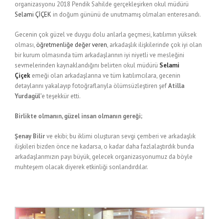
organizasyonu 2018 Pendik Sahilde gerçekleşirken okul müdürü
Selami ÇİÇEK
in doğum gününü de unutmamış olmaları enteresandı.
Gecenin çok güzel ve duygu dolu anlarla geçmesi, katılımın yüksek
olması,
öğretmenliğe değer veren
, arkadaşlık ilişkilerinde çok iyi olan
bir kurum olmasında tüm arkadaşlarının iyi niyetli ve mesleğini
sevmelerinden kaynaklandığını belirten okul müdürü
Selami
Çiçek
emeği olan arkadaşlarına ve tüm katılımcılara, gecenin
detaylarını yakalayıp fotoğraflarıyla ölümsüzleştiren şef
Atilla
Yurdagül’
e teşekkür etti.
Birlikte olmanın, güzel insan olmanın gereği;
Şenay Bilir
ve ekibi; bu iklimi oluşturan sevgi çemberi ve arkadaşlık
ilişkileri bizden önce ne kadarsa, o kadar daha fazlalaştırdık bunda
arkadaşlarımızın payı büyük, gelecek organizasyonumuz da böyle
muhteşem olacak diyerek etkinliği sonlandırdılar.