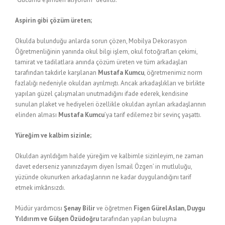
Aspirin gibi çözüm üreten;
Okulda bulunduğu anlarda sorun çözen, Mobilya Dekorasyon
Öğretmenliğinin yanında okul bilgi işlem, okul fotoğrafları çekimi,
tamirat ve tadilatlara anında çözüm üreten ve tüm arkadaşları
tarafından takdirle karşılanan
Mustafa Kumcu
, öğretmenimiz norm
fazlalığı nedeniyle okuldan ayrılmıştı. Ancak arkadaşlıkları ve birlikte
yapılan güzel çalışmaları unutmadığını ifade ederek, kendisine
sunulan plaket ve hediyeleri özellikle okuldan ayrılan arkadaşlarının
elinden alması
Mustafa Kumcu
’ya tarif edilemez bir sevinç yaşattı.
Yüreğim ve kalbim sizinle;
Okuldan ayrıldığım halde yüreğim ve kalbimle sizinleyim, ne zaman
davet ederseniz yanınızdayım diyen İsmail Özgen’ in mutluluğu,
yüzünde okunurken arkadaşlarının ne kadar duygulandığını tarif
etmek imkânsızdı.
Müdür yardımcısı
Şenay Bilir
ve öğretmen
Figen Gürel Aslan, Duygu
Yıldırım ve Gülşen Özüdoğru
tarafından yapılan buluşma