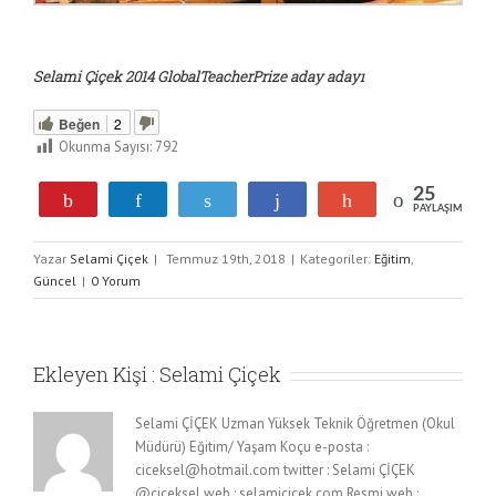
Selami Çiçek 2014 GlobalTeacherPrize aday adayı
Beğen
2
Okunma Sayısı:
792
25
Pin
Paylaş
Tweetle
Paylaş
+1
PAYLAŞIMLAR
25
Yazar
Selami Çiçek
|
Temmuz 19th, 2018
|
Kategoriler:
Eğitim
,
Güncel
|
0 Yorum
Ekleyen Kişi :
Selami Çiçek
Selami ÇİÇEK Uzman Yüksek Teknik Öğretmen (Okul
Müdürü) Eğitim/ Yaşam Koçu e-posta :
ciceksel@hotmail.com twitter : Selami ÇİÇEK
@ciceksel web : selamicicek.com Resmi web :