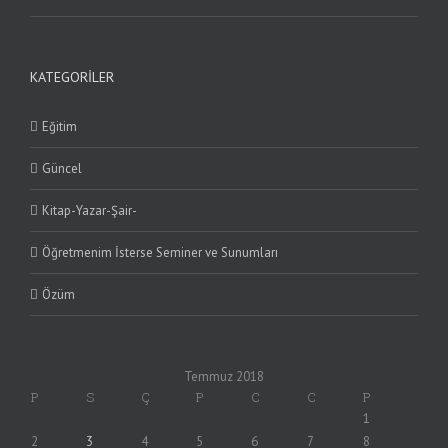
KATEGORILER
Eğitim
Güncel
Kitap-Yazar-Şair-
Öğretmenim İsterse Seminer ve Sunumları
Özüm
Temmuz 2018
P
S
Ç
P
C
C
P
1
2
3
4
5
6
7
8