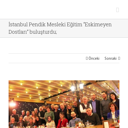
İstanbul Pendik Mesleki Eğitim “Eskimeyen
Dostları” buluşturdu;
Önceki
Sonraki
View
Larger
Image