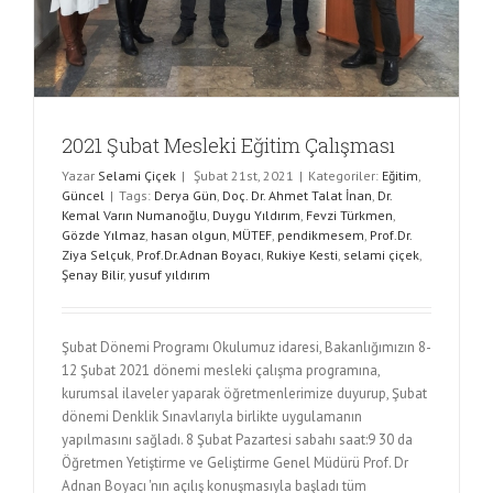
2021 Şubat Mesleki Eğitim Çalışması
Yazar
Selami Çiçek
|
Şubat 21st, 2021
|
Kategoriler:
Eğitim
,
Güncel
|
Tags:
Derya Gün
,
Doç. Dr. Ahmet Talat İnan
,
Dr.
Kemal Varın Numanoğlu
,
Duygu Yıldırım
,
Fevzi Türkmen
,
Gözde Yılmaz
,
hasan olgun
,
MÜTEF
,
pendikmesem
,
Prof.Dr.
Ziya Selçuk
,
Prof.Dr.Adnan Boyacı
,
Rukiye Kesti
,
selami çiçek
,
Şenay Bilir
,
yusuf yıldırım
Şubat Dönemi Programı Okulumuz idaresi, Bakanlığımızın 8-
12 Şubat 2021 dönemi mesleki çalışma programına,
kurumsal ilaveler yaparak öğretmenlerimize duyurup, Şubat
dönemi Denklik Sınavlarıyla birlikte uygulamanın
yapılmasını sağladı. 8 Şubat Pazartesi sabahı saat:9 30 da
Öğretmen Yetiştirme ve Geliştirme Genel Müdürü Prof. Dr
Adnan Boyacı 'nın açılış konuşmasıyla başladı tüm