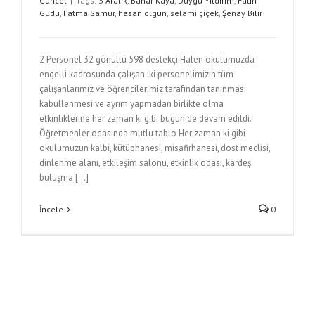
Güncel
|
Tags:
3 Aralık
,
Bahar Kaya
,
Duygu Yıldırım
,
Fatih
Gudu
,
Fatma Samur
,
hasan olgun
,
selami çiçek
,
Şenay Bilir
2 Personel 32 gönüllü 598 destekçi Halen okulumuzda
engelli kadrosunda çalışan iki personelimizin tüm
çalışanlarımız ve öğrencilerimiz tarafından tanınması
kabullenmesi ve ayrım yapmadan birlikte olma
etkinliklerine her zaman ki gibi bugün de devam edildi.
Öğretmenler odasında mutlu tablo Her zaman ki gibi
okulumuzun kalbi, kütüphanesi, misafirhanesi, dost meclisi,
dinlenme alanı, etkileşim salonu, etkinlik odası, kardeş
buluşma [...]
İncele
0