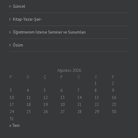
Güncel
Kitap-Yazar-Şair-
Öğretmenim İsterse Seminer ve Sunumları
Özüm
Ağustos 2026
P
S
Ç
P
C
C
P
1
2
3
4
5
6
7
8
9
10
11
12
13
14
15
16
17
18
19
20
21
22
23
24
25
26
27
28
29
30
31
« Tem