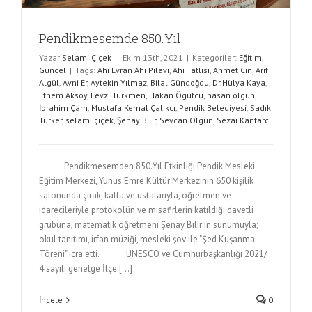
Pendikmesemde 850.Yıl
Yazar
Selami Çiçek
|
Ekim 13th, 2021
|
Kategoriler:
Eğitim
,
Güncel
|
Tags:
Ahi Evran Ahi Pilavı
,
Ahi Tatlısı
,
Ahmet Cin
,
Arif
Algül
,
Avni Er
,
Aytekin Yılmaz
,
Bilal Gündoğdu
,
Dr.Hülya Kaya
,
Ethem Aksoy
,
Fevzi Türkmen
,
Hakan Ögütcü
,
hasan olgun
,
İbrahim Çam
,
Mustafa Kemal Çalıkcı
,
Pendik Belediyesi
,
Sadık
Türker
,
selami çiçek
,
Şenay Bilir
,
Sevcan Olgun
,
Sezai Kantarcı
Pendikmesemden 850.Yıl Etkinliği Pendik Mesleki
Eğitim Merkezi, Yunus Emre Kültür Merkezinin 650 kişilik
salonunda çırak, kalfa ve ustalarıyla, öğretmen ve
idarecileriyle protokolün ve misafirlerin katıldığı davetli
grubuna, matematik öğretmeni Şenay Bilir'in sunumuyla;
okul tanıtımı, irfan müziği, mesleki şov ile "Şed Kuşanma
Töreni" icra etti. UNESCO ve Cumhurbaşkanlığı 2021/
4 sayılı genelge İlçe [...]
İncele
0