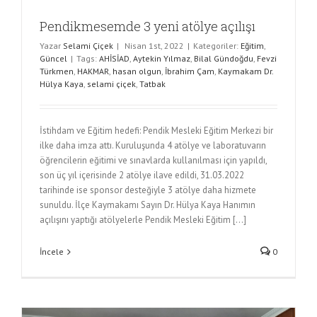
Pendikmesemde 3 yeni atölye açılışı
Yazar
Selami Çiçek
|
Nisan 1st, 2022
|
Kategoriler:
Eğitim
,
Güncel
|
Tags:
AHİSİAD
,
Aytekin Yılmaz
,
Bilal Gündoğdu
,
Fevzi
Türkmen
,
HAKMAR
,
hasan olgun
,
İbrahim Çam
,
Kaymakam Dr.
Hülya Kaya
,
selami çiçek
,
Tatbak
İstihdam ve Eğitim hedefi: Pendik Mesleki Eğitim Merkezi bir
ilke daha imza attı. Kuruluşunda 4 atölye ve laboratuvarın
öğrencilerin eğitimi ve sınavlarda kullanılması için yapıldı,
son üç yıl içerisinde 2 atölye ilave edildi, 31.03.2022
tarihinde ise sponsor desteğiyle 3 atölye daha hizmete
sunuldu. İlçe Kaymakamı Sayın Dr. Hülya Kaya Hanımın
açılışını yaptığı atölyelerle Pendik Mesleki Eğitim [...]
İncele
0