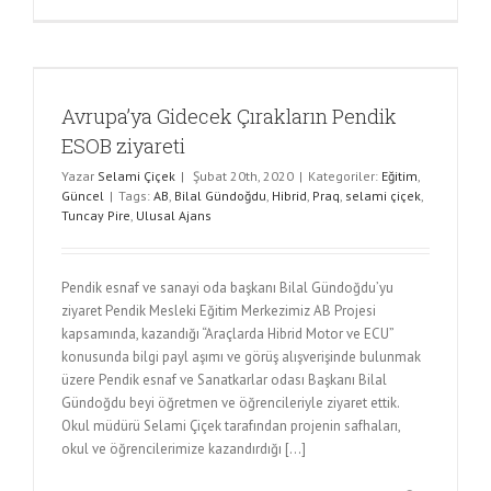
Avrupa’ya Gidecek Çırakların Pendik
ESOB ziyareti
Yazar
Selami Çiçek
|
Şubat 20th, 2020
|
Kategoriler:
Eğitim
,
Güncel
|
Tags:
AB
,
Bilal Gündoğdu
,
Hibrid
,
Praq
,
selami çiçek
,
Tuncay Pire
,
Ulusal Ajans
Pendik esnaf ve sanayi oda başkanı Bilal Gündoğdu’yu
ziyaret Pendik Mesleki Eğitim Merkezimiz AB Projesi
kapsamında, kazandığı “Araçlarda Hibrid Motor ve ECU”
konusunda bilgi payl aşımı ve görüş alışverişinde bulunmak
üzere Pendik esnaf ve Sanatkarlar odası Başkanı Bilal
Gündoğdu beyi öğretmen ve öğrencileriyle ziyaret ettik.
Okul müdürü Selami Çiçek tarafından projenin safhaları,
okul ve öğrencilerimize kazandırdığı [...]