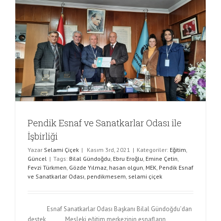
Pendik Esnaf ve Sanatkarlar Odası ile
İşbirliği
Yazar
Selami Çiçek
|
Kasım 3rd, 2021
|
Kategoriler:
Eğitim
,
Güncel
|
Tags:
Bilal Gündoğdu
,
Ebru Eroğlu
,
Emine Çetin
,
Fevzi Türkmen
,
Gözde Yılmaz
,
hasan olgun
,
MEK
,
Pendik Esnaf
ve Sanatkarlar Odası
,
pendikmesem
,
selami çiçek
Esnaf Sanatkarlar Odası Başkanı Bilal Gündoğdu'dan
destek Mesleki eğitim merkezinin esnafların